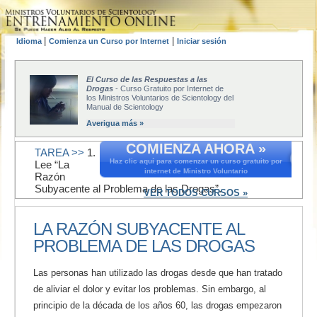
|
|
Idioma
Comienza un Curso por Internet
Iniciar sesión
El Curso de las Respuestas a las
Drogas
- Curso Gratuito por Internet de
los Ministros Voluntarios de Scientology del
Manual de Scientology
Averigua más »
COMIENZA AHORA »
TAREA >>
1.
Haz clic aquí para comenzar un curso gratuito por
Lee “La
internet de Ministro Voluntario
Razón
Subyacente al Problema de las Drogas”.
VER TODOS CURSOS »
LA RAZÓN SUBYACENTE AL
PROBLEMA DE LAS DROGAS
Las personas han utilizado las drogas desde que han tratado
de aliviar el dolor y evitar los problemas. Sin embargo, al
principio de la década de los años 60, las drogas empezaron