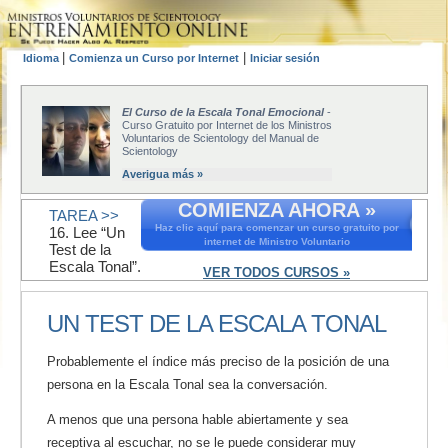
|
|
Idioma
Comienza un Curso por Internet
Iniciar sesión
El Curso de la Escala Tonal Emocional
-
Curso Gratuito por Internet de los Ministros
Voluntarios de Scientology del Manual de
Scientology
Averigua más »
COMIENZA AHORA »
TAREA >>
Haz clic aquí para comenzar un curso gratuito por
16. Lee “Un
internet de Ministro Voluntario
Test de la
Escala Tonal”.
VER TODOS CURSOS »
UN TEST DE LA ESCALA TONAL
Probablemente el índice más preciso de la posición de una
persona en la Escala Tonal sea la conversación.
A menos que una persona hable abiertamente y sea
receptiva al escuchar, no se le puede considerar muy