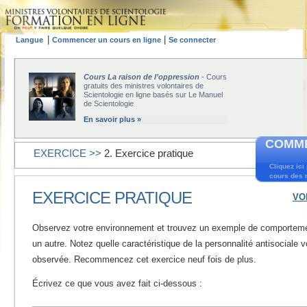
|
|
Langue
Commencer un cours en ligne
Se connecter
Cours La raison de l’oppression
- Cours
gratuits des ministres volontaires de
Scientologie en ligne basés sur Le Manuel
de Scientologie
En savoir plus »
COMME
EXERCICE >>
2. Exercice pratique
Cliquez ici
cours des m
EXERCICE PRATIQUE
VO
Observez votre environnement et trouvez un exemple de comporteme
un autre. Notez quelle caractéristique de la personnalité antisociale 
observée. Recommencez cet exercice neuf fois de plus.
Écrivez ce que vous avez fait ci-dessous :