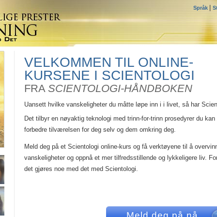
|
Språk
S
VELKOMMEN TIL ONLINE-
KURSENE I SCIENTOLOGI
FRA
SCIENTOLOGI-HÅNDBOKEN
Uansett hvilke vanskeligheter du måtte løpe inn i i livet, så har Scie
Det tilbyr en nøyaktig teknologi med trinn-for-trinn prosedyrer du kan
forbedre tilværelsen for deg selv og dem omkring deg.
Meld deg på et Scientologi online-kurs og få verktøyene til å overvin
vanskeligheter og oppnå et mer tilfredsstillende og lykkeligere liv. F
det gjøres noe med det med Scientologi.
Meld deg på nå