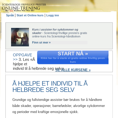
|
|
Språk
Start et Online kurs
Logg inn
Kurs i assister for sykdommer og
skader
- Scientologi frivillige presters gratis
online-kurs fra Scientologi-håndboken
Finn ut mer »
START NÅ »
OPPGAVE
Klikk her for å starte et gratis online frivillig prest-
>>
3. Les «Å
kurs
hjelpe et
individ til å helbrede seg selv».
SE ALLE KURSENE »
Å HJELPE ET INDIVID TIL Å
HELBREDE SEG SELV
Grundige og fullstendige assister bør brukes for å håndtere
både skader, operasjoner, barnefødsler, alvorlige sykdommer
og perioder med kraftige emosjonelle sjokk.