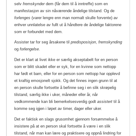
selv
fremskynder
dem (får dem til å inntreffe) som en
manifestasjon av sin nåværende åndelige tilstand. Og de
forlenges
(varer lengre enn man normalt skulle forvente) av
enhver unnlatelse av fullt ut å håndtere de åndelige faktorene
som er forbundet med dem.
Assister tar for seg årsakene til
predisposisjon
,
fremskynding
og
forlengelse
.
Det er klart at livet ikke er særlig akseptabelt for en person
som er blitt skadet eller er syk, for en kvinne som nettopp
har født et barn, eller for en person som nettopp har opplevd
et kraftig emosjonelt sjokk. Og det finnes ingen grunn til at
en person skulle fortsette å befinne seg i en slik skrøpelig
tilstand, særlig ikke i uker, måneder eller år, når
vedkommende kan bli bemerkelsesverdig godt
assistert
til å
komme seg igjen i løpet av timer, dager eller uker.
Det er faktisk en slags grusomhet gjennom forsømmelse å
insistere på at en person skal fortsette å være i en slik
tilstand, når man kan lære og praktisere og oppnå lindring for