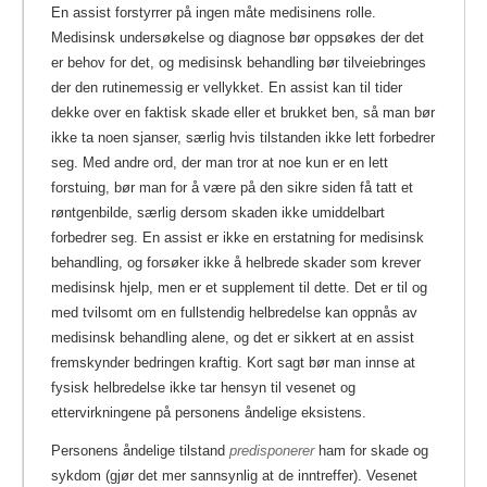
En assist forstyrrer på ingen måte medisinens rolle.
Medisinsk undersøkelse og diagnose bør oppsøkes der det
er behov for det, og medisinsk behandling bør tilveiebringes
der den rutinemessig er vellykket. En assist kan til tider
dekke over en faktisk skade eller et brukket ben, så man bør
ikke ta noen sjanser, særlig hvis tilstanden ikke lett forbedrer
seg. Med andre ord, der man tror at noe kun er en lett
forstuing, bør man for å være på den sikre siden få tatt et
røntgenbilde, særlig dersom skaden ikke umiddelbart
forbedrer seg. En assist er ikke en erstatning for medisinsk
behandling, og forsøker ikke å helbrede skader som krever
medisinsk hjelp, men er et supplement til dette. Det er til og
med tvilsomt om en fullstendig helbredelse kan oppnås av
medisinsk behandling alene, og det er sikkert at en assist
fremskynder bedringen kraftig. Kort sagt bør man innse at
fysisk helbredelse ikke tar hensyn til vesenet og
ettervirkningene på personens åndelige eksistens.
Personens åndelige tilstand
predisponerer
ham for skade og
sykdom (gjør det mer sannsynlig at de inntreffer). Vesenet