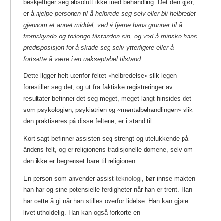
beskjeftiger seg absolutt ikke med behandling. Det den gjør,
er å
hjelpe personen til å helbrede seg selv eller bli helbredet
gjennom et annet middel, ved å fjerne hans grunner til å
fremskynde og forlenge tilstanden sin, og ved å minske hans
predisposisjon for å skade seg selv ytterligere eller å
fortsette å være i en uakseptabel tilstand.
Dette ligger helt utenfor feltet «helbredelse» slik legen
forestiller seg det, og ut fra faktiske registreringer av
resultater befinner det seg meget, meget langt hinsides det
som psykologien, psykiatrien og «mentalbehandlingen» slik
den praktiseres på disse feltene, er i stand til.
Kort sagt befinner assisten seg strengt og utelukkende på
åndens felt, og er religionens tradisjonelle domene, selv om
den ikke er begrenset bare til religionen.
En person som anvender assist-
teknologi
, bør innse makten
han har og sine potensielle ferdigheter når han er trent.
Han
har dette å gi når han stilles overfor lidelse: Han kan gjøre
livet utholdelig. Han kan også forkorte en