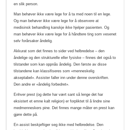
en slik person.
Man behøver ikke være lege for å ta med noen til en lege.
Og man behøver ikke være lege for å observere at
medisinsk behandling kanskje ikke hjelper pasienten. Og
man behøver ikke være lege for å håndtere ting som vesenet
selv forårsaker åndelig.
Akkurat som det finnes to sider ved helbredelse – den
åndelige og den strukturelle eller fysiske – finnes det også to
tilstander som kan oppnås åndelig. Den første av disse
tilstandene kan klassifiseres som «menneskelig
akseptabel». Assister faller inn under denne overskriften.
Den andre er
«åndelig forbedret»
.
Enhver prest (og dette har vært sant så lenge det har
eksistert et emne kalt religion) er forpliktet til å lindre sine
medmenneskers pine. Det finnes mange måter en prest kan
gjøre dette på.
En assist beskjeftiger seg ikke med helbredelse. Den