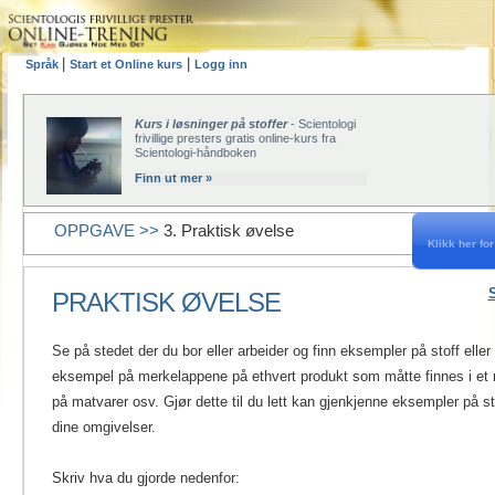
|
|
Språk
Start et Online kurs
Logg inn
Kurs i løsninger på stoffer
- Scientologi
frivillige presters gratis online-kurs fra
Scientologi-håndboken
Finn ut mer »
OPPGAVE >>
3. Praktisk øvelse
Klikk her for 
PRAKTISK ØVELSE
Se på stedet der du bor eller arbeider og finn eksempler på stoff eller g
eksempel på merkelappene på ethvert produkt som måtte finnes i et 
på matvarer osv. Gjør dette til du lett kan gjenkjenne eksempler på stof
dine omgivelser.
Skriv hva du gjorde nedenfor: