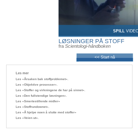
SPILL
VIDE
LØSNINGER PÅ STOFF
fra
Scientologi-håndboken
<< Start nå
Les mer
Les «Årsaken bak stoffproblemet».
Les «Objektive
prosesser».
Les «Stoffer og virkningene de har på sinnet».
Les «Den fullstendige løsningen».
Les «Smertestillende midler»
Les «Stoffrundownet».
Les «Å hjelpe noen å slutte med stoffer»
Les «Veien ut».