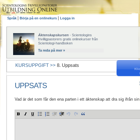
|
|
Språk
Börja på en onlinekurs
Logga in
Äktenskapskursen
- Scientologins
frivilligpastorers gratis onlinekurser från
Scientologi-handboken
Ta reda på mer »
KURSUPPGIFT >>
8. Uppsats
Klic
UPPSATS
Vad är det som får den ena parten i ett äktenskap att dra sig ifrån sin