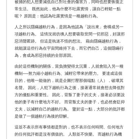
被捕的犯人想要減低自己對社會的傷害力，同時也想要恢復正
常生活。 既然如此，他為什麼不吐露實情，讓自己輕鬆一點
呢？ 原因是：他認為吐露實情是一種越軌行為。
人之所以隱瞞越軌行為，是因為他認為「說出來」會構成另一
項越軌行為。 這情況就彷彿人想要吸取世間一切邪惡，好讓邪
惡消聲匿跡。 但這是執迷不悟的想法。 藉由隱瞞越軌行為，
就能讓這些行為在宇宙間維持下去，而它們自己，這個隱瞞行
為，會成為邪惡持續的全部原因。
由於這些機制的關係，當負擔變得太沉重，人就會陷入另一種
機制──努力縮小越軌行為、減輕它帶來的壓力。 要達成這個
目的，他唯一能做的，就是企圖打壓那個端點（人），破壞其
名聲。 因此，人犯下越軌行為之後，接著通常就會想去降低對
方的優點和重要性。 因此，背叛了妻子的丈夫，接著必須要說
他的妻子有什麼地方不好。 而背叛丈夫的妻子，也必然會貶抑
丈夫，以減輕自己的越軌行為。 鑒於這一點，大部分的批評都
是做了一個越軌行為後的辯解。
這並不表示所有事情都是對的，也不表示任何時間、任何地方
的任何批評都是沒有價值的。 人類並不快樂。 而越軌行為機