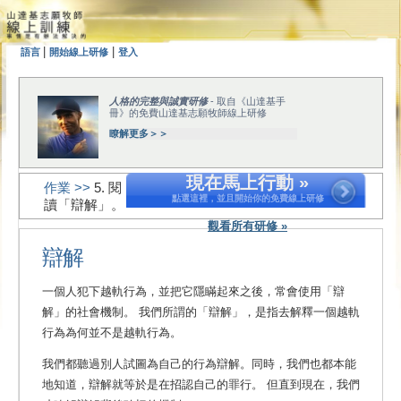
|
|
語言
開始線上研修
登入
人格的完整與誠實研修
- 取自《山達基手
冊》的免費山達基志願牧師線上研修
瞭解更多＞＞
現在馬上行動 »
作業 >>
5. 閱
點選這裡，並且開始你的免費線上研修
讀「辯解」。
觀看所有研修 »
辯解
一個人犯下越軌行為，並把它隱瞞起來之後，常會使用「辯
解」的社會機制。 我們所謂的「辯解」，是指去解釋一個越軌
行為為何並不是越軌行為。
我們都聽過別人試圖為自己的行為辯解。同時，我們也都本能
地知道，辯解就等於是在招認自己的罪行。 但直到現在，我們