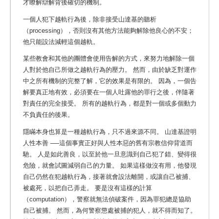
才瞭解辯解背後確切的機制。
一個人犯下越軌行為後，除非接受山達基的聽析
（processing），否則沒有其他方法能夠解除他良心的不安；
他只能設法減輕這個越軌。
某些教會和其他的團體會使用告解的方式，來努力地解除一個
人對於他自己所做之越軌行為的壓力。 然而，由於缺乏對運作
中之所有機制的完整了解，它的效果是有限的。 因為，一個告
解要真正地有效，必須要在一個人吐露他的罪行之後，伴隨著
對責任的完全接受。 所有的越軌行為，都是對一個或多個動力
不負責任的後果。
隱瞞本身也算是一種越軌行為，只不過來源不同。
山達基證明
人性本善 ──這個事實正好與人性本惡的舊有宗教信仰背道而
馳。 人是如此善良，以至於他一旦意識到自己犯了錯、變得很
危險，就會試圖減弱自己的力量。 如果這樣做沒有用，他發現
自己仍然在犯越軌行為，接著就會設法離開，或讓自己被捕、
被處死，以把自己弄走。 要是沒有這樣的計算
（computation），警察就無法偵破案件，因為罪犯總是協助
自己被捕。 然而，為何警察懲處被捕的犯人，就不得而知了。