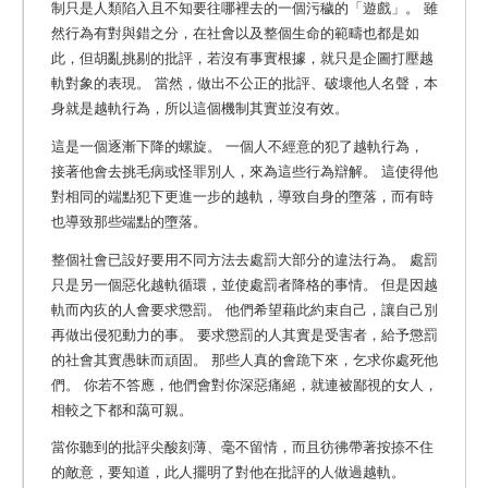
制只是人類陷入且不知要往哪裡去的一個污穢的「遊戲」。
雖
然行為有對與錯之分，在社會以及整個生命的範疇也都是如
此，但胡亂挑剔的批評，若沒有事實根據，就只是企圖打壓越
軌對象的表現。 當然，做出不公正的批評、破壞他人名聲，本
身就是越軌行為，所以這個機制其實並沒有效。
這是一個逐漸下降的螺旋。 一個人不經意的犯了越軌行為，
接著他會去挑毛病或怪罪別人，來為這些行為辯解。 這使得他
對相同的端點犯下更進一步的越軌，導致自身的墮落，而有時
也導致那些端點的墮落。
整個社會已設好要用不同方法去處罰大部分的違法行為。 處罰
只是另一個惡化越軌循環，並使處罰者降格的事情。 但是因越
軌而內疚的人會要求懲罰。 他們希望藉此約束自己，讓自己別
再做出侵犯動力的事。 要求懲罰的人其實是受害者，給予懲罰
的社會其實愚昧而頑固。
那些人真的會跪下來，乞求你處死他
們。
你若不答應，他們會對你深惡痛絕，就連被鄙視的女人，
相較之下都和藹可親。
當你聽到的批評尖酸刻薄、毫不留情，而且彷彿帶著按捺不住
的敵意，要知道，此人擺明了對他在批評的人做過越軌。