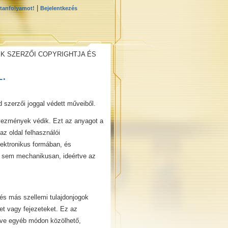
|
 tanfolyamot!
Bejelentkezés
EK SZERZŐI COPYRIGHTJA ÉS
.
d szerzői joggal védett műveiből.
gyezmények védik. Ezt az anyagot a
az oldal felhasználói
lektronikus formában, és
 sem mechanikusan, ideértve az
és más szellemi tulajdonjogok
et vagy fejezeteket. Ez az
etve egyéb módon közölhető,