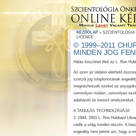
KEZDŐLAP
»
SZCIENTOLÓGIA
LICENCE
© 1999–2011 CH
MINDEN JOG FEN
Hálás köszönet illeti az L. Ron Hub
Az ezen az oldalon elérhető össze
szerzői jog tulajdonosának engedély
megnézhessék ezeket az anyagokat.
semmilyen módon, semmilyen eszkö
adattároló és kereső rendszereket, 
A TANULÁS TECHNOLÓGIÁJA
© 1994, 2001 L. Ron Hubbard Librar
védik a világ minden részén. A has
engedély nem jelenti azt, hogy a m