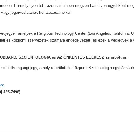
módon. Bármely ilyen tett, azonnali alapon megvon bármilyen egyébként mega
 vagy jogorvoslatának korlátozása nélkül.
 védjegyei, amelyek a Religious Technology Center (Los Angeles, Kalifornia,
ületi és központi szervezetek számára engedélyezett, és ezek a védjegyek a
 HUBBARD, SZCIENTOLÓGIA
és
AZ ÖNKÉNTES LELKÉSZ szimbólum.
kollektív tagsági jegy, amely a területi és központi Szcientológia egyházak és 
org
] 435-7498)