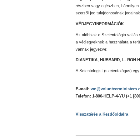
részben vagy egészben, bármilyen 
szerzői jog tulajdonosának jogainak
VÉDJEGYINFORMÁCIÓK
Az alábbiak a Szcientológia vallás
a védjegyeknek a használata a ter
vannak jegyezve:
DIANETIKA, HUBBARD, L. RON
A Scientologist (szcientológus) egy 
E-mail:
vm@volunteerministers.
Telefon: 1-800-HELP-4-YU (+1 [800
Visszatérés a Kezdőoldalra