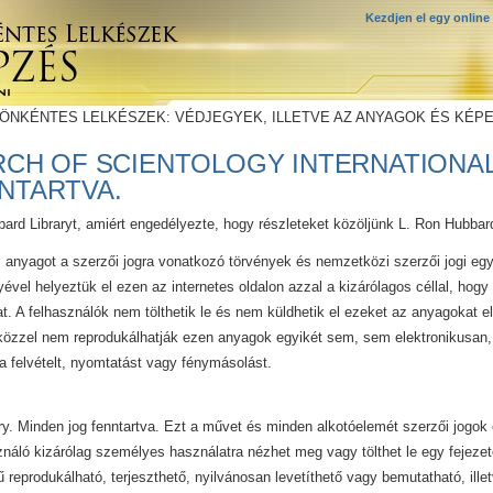
Kezdjen el egy online
 ÖNKÉNTES LELKÉSZEK: VÉDJEGYEK, ILLETVE AZ ANYAGOK ÉS KÉP
URCH OF SCIENTOLOGY INTERNATIONAL
NTARTVA.
bard Libraryt, amiért engedélyezte, hogy részleteket közöljünk L. Ron Hubbar
s anyagot a szerzői jogra vonatkozó törvények és nemzetközi szerzői jogi e
ével helyeztük el ezen az internetes oldalon azzal a kizárólagos céllal, hogy 
 A felhasználók nem tölthetik le és nem küldhetik el ezeket az anyagokat e
zzel nem reprodukálhatják ezen anyagok egyikét sem, sem elektronikusan,
a felvételt, nyomtatást vagy fénymásolást.
y. Minden jog fenntartva. Ezt a művet és minden alkotóelemét szerzői jogok 
ználó kizárólag személyes használatra nézhet meg vagy tölthet le egy fejezet
ű reprodukálható, terjeszthető, nyilvánosan levetíthető vagy bemutatható, ill