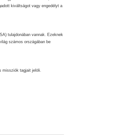
dott kiváltságot vagy engedélyt a
 USA) tulajdonában vannak. Ezeknek
 világ számos országában be
missziók tagjait jelöli.