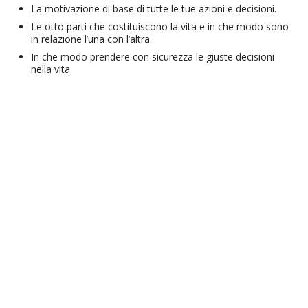
La motivazione di base di tutte le tue azioni e decisioni.
Le otto parti che costituiscono la vita e in che modo sono
in relazione l’una con l’altra.
In che modo prendere con sicurezza le giuste decisioni
nella vita.
© 2001–2026 Church of Scientology International. Tutti i diritti riservati.
Normative sulla privacy
•
Politica sui cookie
•
Clausole di utilizzo