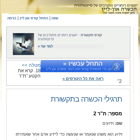
|
|
שפה
התחל קורס און ליין
כניסה
קורס תקשורת
- יועצים רוחניים מתנדבים של
סיינטולוגיה
למד עוד »
התחל עכשיו »
מטלה >>
לחץ כאן כדי להתחיל קורס יועץ רוחני מתנדב און ליין
18. קרא את
הקטע "ת"ר
ראה את כל הקורסים »
2"
תרגילי הכשרה בתקשורת
מספר: ת"ר 2
שם:
וידועים
וידוע
הוא משהו שנאמר או שנעשה כדי ליידע אדם אחר שאמירתו