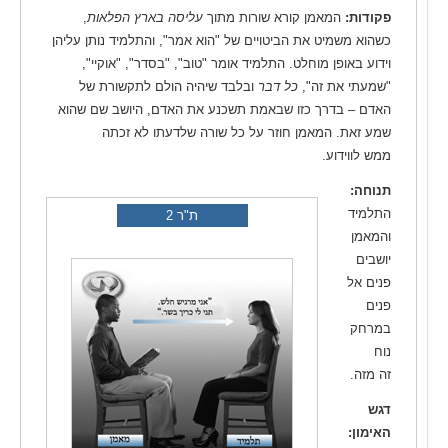
פקודות:
המאמן קורא שורות מתוך
עליסה בארץ הפלאות
,
כשהוא משמיט את הביטויים של "הוא אמר", והתלמיד נותן עליהן
וידוע באופן מוחלט. התלמיד אומר "טוב", "בסדר", "אוקיי",
"שמעתי את זה",
כל דבר
ובלבד שיהיה הולם לתקשורת של
האדם – בדרך כזו שבאמת תשכנע את האדם, היושב שם שהוא
שמע זאת. המאמן חוזר על כל שורה שלדעתו לא זכתה
ממש לווידוע.
תנוחה:
התלמיד
ת"ר 2
והמאמן
יושבים
פנים אל
פנים
במרחק
נוח
זה מזה.
דגש
האימון: