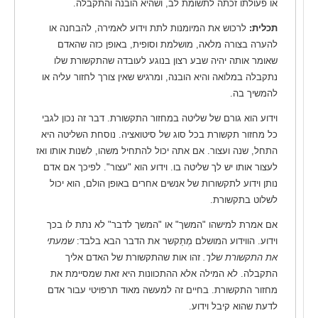
או פעולתו זכתה לתשומת לב, ושהיא הובנה והתקבלה.
תכלית:
לרכוש את המיומנות לתת וידוע לאמירה, להבחנה או
להערה בצורה מלאה, מושלמת וסופית, באופן כזה שהאדם
שאומר אותה יהיה שבע רצון בנוגע לעובדה שהתקשורת שלו
נתקבלה במלואה והיא הובנה, ומרגיש שאין צורך לחזור עליה או
להמשיך בה.
וידוע הוא גורם של שליטה במחזור התקשורת. דבר זה נכון לגבי
כל מחזור תקשורת בכל סוג של סיטואציה. נוסחת השליטה היא
התחל, שנה ועצור. אם אתה יכול להתחיל משהו, לשנות אותו ואז
לעצור אותו יש לך שליטה בו. וידוע הוא "עצור". לפיכך אם אדם
נותן וידוע לתקשורות של אנשים אחרים באופן הולם, הוא יכול
לשלוט בתקשורת.
אם אמרת למישהו "המשך" או "המשך לדבר" לא נתת לו בכך
וידוע. הווידוע המושלם מְתַקשר את הדבר הבא בלבד:
שמעתי
את התקשורת שלך.
זהו אות שהתקשורת של האדם אליך
התקבלה. לא המילה אלא ההתכוונות היא זאת שמסיימת את
מחזור התקשורת. בחיים זה למעשה מאוד תרפויטי עבור אדם
לדעת שהוא קיבל וידוע.