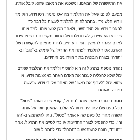
את התקשורת של המאמן, ומשכנע את המאמן שהוא קיבל אותה.
מפעם לפעם שאל את התלמיד מה
אכן
נאמר. רסן וידוע חזק מדי
ווידוע חלש מדי. בהתחלה תן לתלמיד לעשות כל דבר כדי
להעביר וידוע אל הצד השני, ולאחר מכן לטש אותו. למד אותו
שווידוע הוא עצירה, לא תחילתו של מחזור תקשורת חדש או עידוד
לאדם האחר להמשיך, ושווידוע חייב להיות מתאים לתקשורת של
האדם. אסור לתלמיד לפתח את ההרגל של שימוש ב-"טוב" וב-
"תודה" בצורה רובוטית בתור הווידועים היחידים.
נקודה נוספת בתרגיל זה היא להוסיף וללמד את התלמיד שאדם
יכול שלא להצליח לעצור את האדם האחר באמצעות וידוע, או
שהוא יכול "לערוף את ראשו" של האחר על-ידי וידוע שנעשה
בצורה מוגזמת.
נוסח דיבור:
המאמן אומר "התחל", קורא שורה ואומר "פסול"
בכל פעם שלדעתו היה וידוע לא הולם. המאמן חוזר על אותה
השורה אחרי כל פעם שהוא אומר "פסול". ניתן להשתמש ב-"זהו
זה", כדי להפסיק לצורך התדיינות או כדי לסיים את התרגיל. אחרי
"זהו זה", חובה להשתמש ב-"התחל" כדי להתחיל שוב.