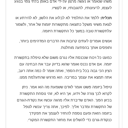
משהו שנאמר או נעשה מרצון על-ידי אדם באופן בלתי צפוי בנוגע
לעצמו, לרעיונותיו, לתגובותיו, או לקשייו.
תכלית:
ללמד את התלמיד לא לבלוע את הלשון, לא להירתע או
לצאת משיווי משקל כתוצאה מתקשורות יזומות של אחר, ולשמור
עלתקשורת טובה במשך כל התקשורת היזומה.
אנשים אומרים לעתים קרובות את הדברים המדהימים ביותר,
ותופסים אותך בהפתעה מוחלטת.
כמעט כל ויכוח שנכנסת אליו נגרם משום שלא טיפלת בתקשורת
יזומה. אם אדם נכנס ואומר שהוא בדיוק עבר את הבחינה עם
הציון הכי גבוה בכל בית-הספר, ואתה אומר לו כמה אתה רעב,
אתה תמצא את עצמך במריבה. הוא מרגיש שהתעלמת ממנו.
טיפול ביזומה פשוט אומר לאדם ששמעת מה הוא אמר. ניתן
לקרוא לכך צורה של וידוע, אך היא לא, זוהי נוסחת התקשורת
בכיוון הפוך. האדם שדיברת אליו מהווה עכשיו את נקודת-הגורם
של התקשורת ומדבר אליך. לפיכך, אתה צריך עכשיו לטפל
ביזומה הזאת ופעם נוספת להחזיר לעצמך את תפקידך
כנקודת-גורם כדי להשלים את מחזור התקשורת המקורי.