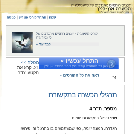
|
|
שפה
התחל קורס און ליין
כניסה
קורס תקשורת
- יועצים רוחניים מתנדבים של
סיינטולוגיה
למד עוד »
התחל עכשיו »
מטלה >>
לחץ כאן כדי להתחיל קורס יועץ רוחני מתנדב און ליין
21. קרא את
הקטע "ת"ר
ראה את כל הקורסים »
4"
תרגילי הכשרה בתקשורת
מספר: ת"ר 4
שם:
טיפול בתקשורות יזומות
הגדרה:
המונח
יזומה,
כפי שמשתמשים בו בתרגיל זה, פירושו