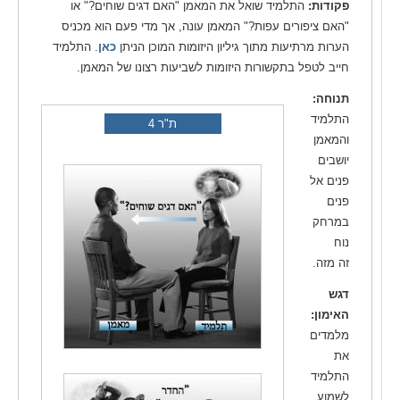
פקודות:
התלמיד שואל את המאמן "האם דגים שוחים?" או
"האם ציפורים עפות?" המאמן עונה, אך מדי פעם הוא מכניס
הערות מרתיעות מתוך גיליון היזומות המוכן הניתן
כאן
. התלמיד
חייב לטפל בתקשורות היזומות לשביעות רצונו של המאמן.
תנוחה:
התלמיד
ת"ר 4
והמאמן
יושבים
פנים אל
פנים
במרחק
נוח
זה מזה.
דגש
האימון:
מלמדים
את
התלמיד
לשמוע