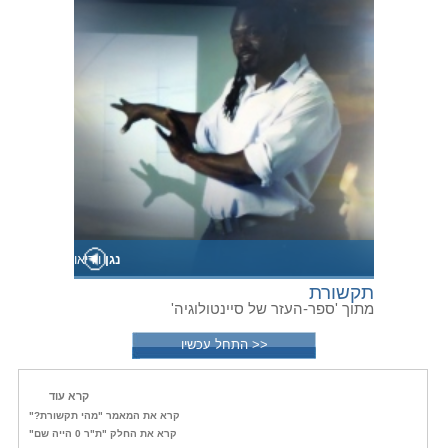
נגן
וידיאו
תקשורת
מתוך 'ספר-העזר של סיינטולוגיה'
<< התחל עכשיו
קרא עוד
קרא את המאמר "מהי תקשורת?"
קרא את החלק "ת"ר 0 הייה שם"