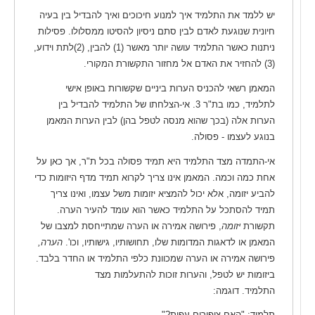
יש ללמד את התלמיד איך למנוע חיכוכים ואיך להבדיל בין בעיה
חיונית שנוגעת לאדם לבין סתם ניסיון להסיטו ממסלולו. פסילות
ניתנות כאשר התלמיד עושה יותר מאשר (1) להבין, (2)לתת וידוע,
(3) להחזיר את האדם אל מחזור התקשורת המקורי.
המאמן רשאי להכניס הערות ביניים שקשורות באופן אישי
לתלמיד, כמו בת"ר 3. אי-הצלחתו של התלמיד להבדיל בין
הערות אלה (בכך שהוא מנסה לטפל בהן) לבין הערות המאמן
בנוגע לעצמו - פסולה.
אי-התמדה מצד התלמיד היא תמיד פסולה בכל ת"ר, אך כאן על
אחת כמה וכמה. המאמן אינו צריך לקרוא תמיד מדף היזומות כדי
להביע יזומה, אלא יכול להמציא יזומות משל עצמו, ואינו צריך
תמיד להסתכל על התלמיד כאשר הוא עומד להעיר הערה.
תקשורת
יזומה
, פירושה אמירה או הערה שמתייחסת למצבו של
המאמן או לדאגות המדומות שלו, תחושותיו, גישותיו, וכו'.
הערה,
פירושה אמירה או הערה שמכוונת כלפי התלמיד או החדר בלבד.
ביזומות יש לטפל, והערות זוכות להתעלמות מצד
התלמיד. דוגמה:
תלמיד: "האם ציפורים עפות?"