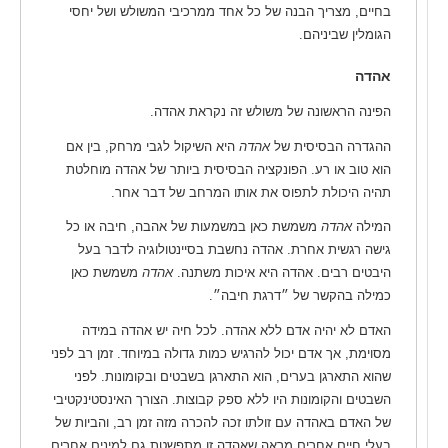
בחיים, מצריך הבנה של כל אחד ממרכיבי המשולש ושל יחסי
הגומלין שביניהם.
אהדה
הפינה הראשונה של משולש זה נקראת אהדה.
ההגדרה הבסיסית של
אהדה
היא השיקול לגבי מרחק, בין אם
הוא טוב או רע. הפונקציה הבסיסית ביותר של אהדה מוחלטת
תהיה היכולת לתפוס את אותו המרחב של דבר אחר.
המילה
אהדה
משמשת כאן במשמעות של אהבה, חיבה או כל
גישה רגשית אחרת. אהדה נחשבת בסיינטולוגיה לדבר בעל
היבטים רבים. אהדה היא איכות משתנה.
אהדה
משמשת כאן
כמילה בהקשר של ״דרגת חיבה״.
האדם לא יהיה אדם ללא אהדה. לכל חיה יש אהדה במידה
מסוימת, אך אדם יכול להרגיש כמות גדולה במיוחד. זמן רב לפני
שהוא התארגן בערים, הוא התארגן בשבטים ובקומונות. לפני
השבטים והקומונות היו ללא ספק קבוצות. הצורך האינסטינקטיבי
של האדם באהדה עם זולתו זכה להכרה מזה זמן רב, והביות של
בעלי חיים אחרים מראה שאהדה זו מתפשטת גם למינים אחרים.