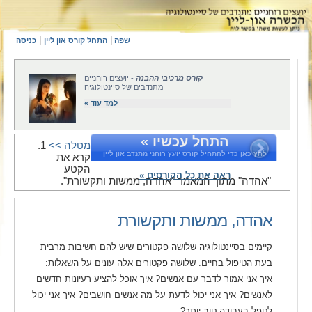
|
|
שפה
התחל קורס און ליין
כניסה
קורס מרכיבי ההבנה
- יועצים רוחניים
מתנדבים של סיינטולוגיה
למד עוד »
התחל עכשיו »
מטלה >>
1.
לחץ כאן כדי להתחיל קורס יועץ רוחני מתנדב און ליין
קרא את
הקטע
ראה את כל הקורסים »
"אהדה" מתוך המאמר "אהדה, ממשות ותקשורת".
אהדה, ממשות ותקשורת
קיימים בסיינטולוגיה שלושה פקטורים שיש להם חשיבות מֵרבית
בעת הטיפול בחיים. שלושה פקטורים אלה עונים על השאלות:
איך אני אמור לדבר עם אנשים? איך אוכל להציע רעיונות חדשים
לאנשים? איך אני יכול לדעת על מה אנשים חושבים? איך אני יכול
לטפל בעבודה טוב יותר?