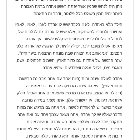
ניתן היה לנחש שהמין אשר יפתח ראשון אהדה ברמה הגבוהה
ביותר יהיה המין השולט בכל פלנטה, ודבר זה התאמת.
הילד מלא באהדה. לא זו בלבד שיש לו אהדה לאביו, לאמו, לאחיו
ואחיותיו ולחבריו למשחקים, אלא שיש לו אהדה גם לכלבים שלו,
לחתולים שלו ולכלבים משוטטים שנקלעו לאיזור. אך אהדה
מגיעה אפילו מעבר לכך. יכולה להיות לך הרגשה של אהדה כלפי
חפצים: "אני אוהב את הצורה שבה מונחת התבואה ביער הזה".
ישנה הרגשה של אחדות עם כדור הארץ, השמים הכחולים, גשם,
מאגרי מים, גלגלי עגלה וצפרדעים, שהיא אהדה.
אהדה לעולם איננה זהות (היות אחד עם אחר מבחינת הרגשות
ותחומי עניין) והיא גם איננה מרחיקה לכת עד כדי אמפתיה
(היכולת או המצב שבו אדם מדמיין שהוא אדם אחר ואפילו חולק
איתו את רעיונותיו או רגשותיו
שלו)
. אתה נשאר במידה מרובה
עצמך כאשר יש לך אהדה למשהו, אך אתה גם מרגיש את מהות
הדבר שאליו יש לך אהדה. אתה נשאר עצמך ויחד עם זאת אתה
מתקרב יותר לעצם שכלפיו אתה חש אהדה. זו אינה איכות
מחייבת. כשאהדה ניתנת, היא ניתנת ללא תנאים. היא לא נותנת
חובות או אחריות למקבל אותה. היא טהורה, קלה וטבעית,