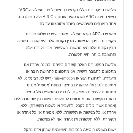
שלושת הפקטורים הללו נקראים בסיינטולוגיה 'משולש ה-ARC'.
ראשי התיבות ARC (שמבטאים אותם כ-A-R-C ולא כ-arc) הם
אחד המונחים השימושיים ביותר שהומצאו עד כה.
משולש ה-ARC נקרא משולש, מאחר שיש לו שלוש נקודות
שקשורות ביניהן. הראשונה מבין נקודות אלה היא אהדה. השנייה
מבין נקודות אלה היא ממשות. השלישית מבין נקודות אלה,
והחשובה ביותר, היא תקשורת.
שלושת הפקטורים האלה קשורים ביניהם. במונח אהדה אנו
מתכוונים לתגובה רגשית. אנו מתכוונים לתחושת חיבה או
היעדרה, לתחושת רגש או
mis-emotion
(רגש לא רציונלי או לא
מתאים לנסיבות) הקשורים בחיים. במונח 'ממשות' אנחנו
מתכוונים לעצמים המוצקים, לדברים
הממשיים
של החיים.
במונח תקשורת אנו מתכוונים להחלפת רעיונות בין שני טרמינלים
(אנשים אשר יכולים לקבל, להעביר או לשלוח תקשורת). ללא
אהדה אין כל ממשות או תקשורת. ללא ממשות אין כל אהדה או
תקשורת. ללא תקשורת אין אהדה ואף לא ממשות.
יישום משולש ה-ARC בנסיבות היומיומיות שבהן אדם נתקל