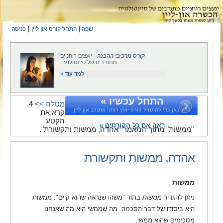
|
|
שפה
התחל קורס און ליין
כניסה
קורס מרכיבי ההבנה
- יועצים רוחניים
מתנדבים של סיינטולוגיה
למד עוד »
התחל עכשיו »
מטלה >>
4.
לחץ כאן כדי להתחיל קורס יועץ רוחני מתנדב און ליין
קרא את
הקטע
ראה את כל הקורסים »
"ממשות" מתוך המאמר "אהדה, ממשות ותקשורת".
אהדה, ממשות ותקשורת
ממשות
ניתן להגדיר
ממשות
בתור "משהו שנראה שהוא קיים". ממשות
היא ביסודו של דבר הסכמה. מה שממשי הוא מה שאנחנו
מסכימים שהוא ממשי.