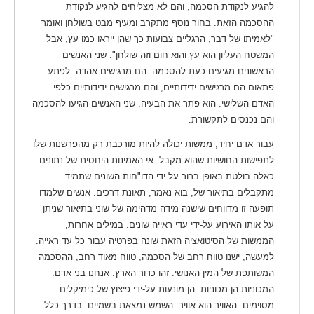
להגיע לנקודת הסכמה, והם לא מצליחים להגיע לנקודת
ההסכמה הזאת. בחור נוסף מתקרב ומעיף מבט בשולחן ואומר
"לאמיתו של דבר, הרגליים צבועות כך שהן ייראו כמו עץ, אבל
המשטח העליון הוא עץ והוא חום וזה שולחן". שני האנשים
הראשונים מגיעים כעת להסכמה. הם מרגישים אהדה. לפתע
פתאום הם מרגישים ידידותיים, והם מרגישים ידידותיים כלפי
האדם השלישי. הוא פתר את הבעיה. שני האנשים הגיעו להסכמה
והם נכנסים לתקשורת.
עבור אדם יחיד, ממשות יכולה להיות מורכבת רק מהפרשנות שלו
לתפישות החושיות שהוא מקבל. אי-האמינות היחסית של נתונים
כאלה בולטת באופן ברור על-ידי הדו"חות השונים שתמיד
מתקבלים בתיאור של, בוא נאמר, תאונת דרכים. אנשים שלמדו
תופעה זו מדווחים שישנה מידה מדהימה של שוני בתיאור שניתן
על אותו האירוע על-ידי עדי ראייה שונים. במילים אחרות,
הממשות של הסיטואציה הזאת שונה בפרטיה עבור כל עד ראייה.
למעשה, ישנו טווח רחב של הסכמה, טווח מאוד רחב, ההסכמה
המשותפת של המין האנושי. זהו כדור הארץ. אנחנו בני אדם.
המכוניות הן מכוניות. הן מונעות על-ידי פיצוץ של כימיקלים
מסוימים. האוויר הוא אוויר. השמש נמצאת בשמיים. בדרך כלל