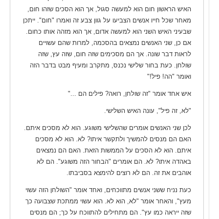
האיש הראשון חום הוא למעשה סגול, אך הוא הסכים שזהו חום,
מאחר שכל חייו אנשים הצביעו על גוון צבע זה ואמרו "חום". ייתכן
שבעיני האיש השני הוא למעשה אדום, אך הוא מזהה אותו כחום.
אם כן, שני האנשים נמצאים בהסכמה, למרות שהם עשויים
לראות דבר שונה. אך הם מסכימים שזה חום, שזה עץ, שזה
שולחן. כעת בחור שלישי נכנס, מתקרב ומעיף מבט בדבר הזה
ואומר "הה! פיל!"
איש אחד אומר "זה שולחן, רואה? פילים הם ..."
"לא, זה פיל", עונה האיש השלישי.
לכן שני האנשים אומרים שהשלישי משוגע. הוא לא מסכים איתם.
האם הם מנסים להמשיך ולתקשר איתו? לא. הוא לא מסכים
איתם. הוא לא הסכים על הממשות הזאת. האם הם נמצאים
באהדה איתו? לא. הם אומרים "הבחור הזה משוגע". הם לא
אוהבים את זה. הם לא רוצים להימצא בסביבתו.
כעת נניח ששני אנשים מתווכחים, ואחד אומר "השולחן הזה עשוי
מעץ", והאחר אומר "לא, הוא לא. הוא עשוי ממתכת שצבועה כך
שזה ייראה כמו עץ". הם מתחילים להתווכח על כך; הם מנסים