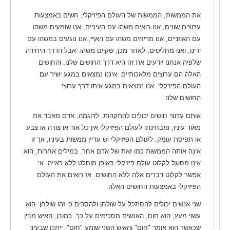
את הממשות, הממשות של העולם הפיזיקלי, חשים באמצעות
ערוצים שונים; אנו רואים משהו עם העיניים, אנו שומעים משהו
עם האוזניים, אנו מריחים משהו עם האף, אנו נוגעים במשהו עם
ידינו, ואנו מחליטים, לאחר מכן, שקיים משהו. אבל הדרך היחידה
שלפיה אנחנו יודעים את זה היא דרך החושים שלנו, והחושים
האלה הם ערוצים מלאכותיים. איננו נמצאים במגע ישיר עם
העולם הפיזיקלי. אנו נמצאים במגע איתו דרך ערוצי
החושים שלנו.
אותם ערוצי חושים יכולים להתקהות. לדוגמה, אדם מאבד את
מאור עיניו, ומבחינתו לעולם הפיזיקלי אין כל אור או צורה או צבע
או תפיסת עומק. לעולם הפיזיקלי יש עדיין ממשות בעיניו, אך זו
אינה אותה הממשות כמו זאת של אדם אחר. במילים אחרות, הוא
אינו מסוגל לקלוט עולם פיזיקלי באופן מוחלט ללא ראייה. אי
אפשר לקלוט דברים אלה ללא החושים. אז רואים את העולם
הפיזיקלי באמצעות החושים האלה.
שני אנשים יכולים להסתכל על שולחן ולהסכים כי זהו שולחן. הוא
עשוי מעץ, הוא חום. האנשים מסכימים על כך. כמובן, האיש מבין
שכאשר הוא אומר "חום" והאיש השני שומע "חום", ייתכן שבעיני